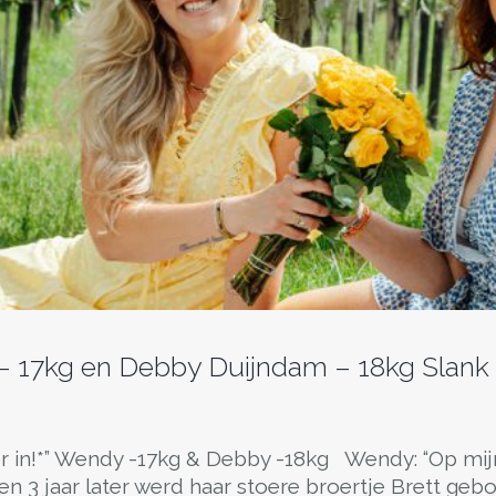
17kg en Debby Duijndam – 18kg Slank 
er in!*” Wendy -17kg & Debby -18kg Wendy: “Op mij
n 3 jaar later werd haar stoere broertje Brett gebore