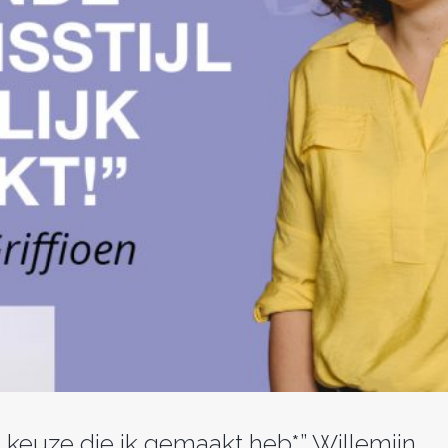
 keuze die ik gemaakt heb*” Willemijn