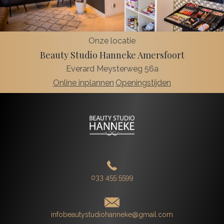
Onze locatie
Beauty Studio Hanneke Amersfoort
Everard Meysterweg 56a
Online inplannen
Openingstijden
033 455 5599
infobeautystudiohanneke@gmail.com