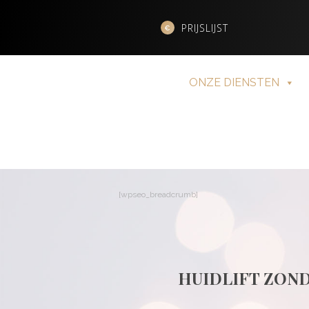
PRIJSLIJST
ONZE DIENSTEN
[wpseo_breadcrumb]
HUIDLIFT ZON