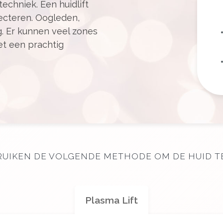
echniek. Een huidlift
jecteren. Oogleden,
g. Er kunnen veel zones
t een prachtig
UIKEN DE VOLGENDE METHODE OM DE HUID TE
Plasma Lift