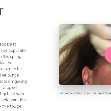
T
apparaat
n de applicator
 flits springt
laat het
in puntje ter
 Het puntje
recte omgeving.
trategisch
In deze video laten we zien hoe 
et gebied wordt
gevolg van deze
e overtollige