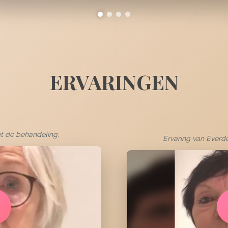
ERVARINGEN
et de behandeling.
Ervaring van Everd