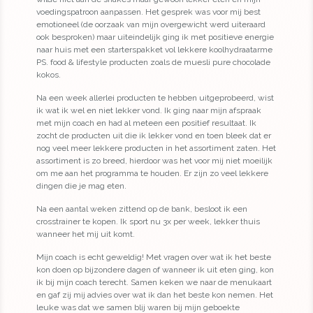
voedingspatroon aanpassen. Het gesprek was voor mij best
emotioneel (de oorzaak van mijn overgewicht werd uiteraard
ook besproken) maar uiteindelijk ging ik met positieve energie
naar huis met een starterspakket vol lekkere koolhydraatarme
PS. food & lifestyle producten zoals de muesli pure chocolade
kokos.
Na een week allerlei producten te hebben uitgeprobeerd, wist
ik wat ik wel en niet lekker vond. Ik ging naar mijn afspraak
met mijn coach en had al meteen een positief resultaat. Ik
zocht de producten uit die ik lekker vond en toen bleek dat er
nog veel meer lekkere producten in het assortiment zaten. Het
assortiment is zo breed, hierdoor was het voor mij niet moeilijk
om me aan het programma te houden. Er zijn zo veel lekkere
dingen die je mag eten.
Na een aantal weken zittend op de bank, besloot ik een
crosstrainer te kopen. Ik sport nu 3x per week, lekker thuis
wanneer het mij uit komt.
Mijn coach is echt geweldig! Met vragen over wat ik het beste
kon doen op bijzondere dagen of wanneer ik uit eten ging, kon
ik bij mijn coach terecht. Samen keken we naar de menukaart
en gaf zij mij advies over wat ik dan het beste kon nemen. Het
leuke was dat we samen blij waren bij mijn geboekte