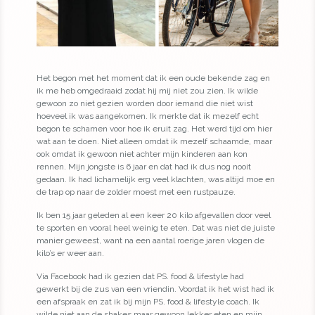
Het begon met het moment dat ik een oude bekende zag en
ik me heb omgedraaid zodat hij mij niet zou zien. Ik wilde
gewoon zo niet gezien worden door iemand die niet wist
hoeveel ik was aangekomen. Ik merkte dat ik mezelf echt
begon te schamen voor hoe ik eruit zag. Het werd tijd om hier
wat aan te doen. Niet alleen omdat ik mezelf schaamde, maar
ook omdat ik gewoon niet achter mijn kinderen aan kon
rennen. Mijn jongste is 6 jaar en dat had ik dus nog nooit
gedaan. Ik had lichamelijk erg veel klachten, was altijd moe en
de trap op naar de zolder moest met een rustpauze.
Ik ben 15 jaar geleden al een keer 20 kilo afgevallen door veel
te sporten en vooral heel weinig te eten. Dat was niet de juiste
manier geweest, want na een aantal roerige jaren vlogen de
kilo’s er weer aan.
Via Facebook had ik gezien dat PS. food & lifestyle had
gewerkt bij de zus van een vriendin. Voordat ik het wist had ik
een afspraak en zat ik bij mijn PS. food & lifestyle coach. Ik
wilde niet aan de shakes maar gewoon lekker eten en mijn