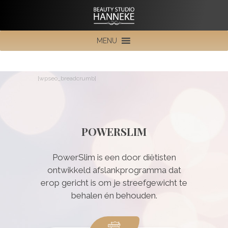
MENU
[wpseo_breadcrumb]
POWERSLIM
PowerSlim is een door diëtisten
ontwikkeld afslankprogramma dat
erop gericht is om je streefgewicht te
behalen én behouden.