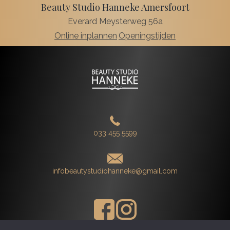
Beauty Studio Hanneke Amersfoort
Everard Meysterweg 56a
Online inplannen
Openingstijden
033 455 5599
infobeautystudiohanneke@gmail.com