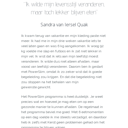
“Ik wilde mijn levensstijl veranderen,
maar toch lekker blijven eten”
Sandra van Iersel Quak
Ik kwam terug van vakantie en mijn kleding paste niet
meer. Ik had me in mijn drie weken vakantie iets te
veel laten gaan en was 6 kg aangekomen. Ik woog 92
kg voelde me slap en futloos en ik zat niet lekker in
mijn vel. Ik wist dat ik iets aan mijn leefstijl moest
veranderen. Ik wilde dus niet alleen afvallen, maar
vooral van leefstijl veranderen. Daarom ben ik gestart
met PowerSlim, omdat ik zo zeker wist dat ik goede
begeleiding zou krijgen. En dat die begeleiding niet
zou stoppen na het behalen van mijn
gewenste gewicht.
Het PowerSlim programma is heel duidelijk. Je weet
precies wat en hoeveel je mag eten om op een
gezonde manier te kunnen afvallen. De regelmaat in
het programma beviel me goed. Met 6 eetmomenten
op een dag voelde ik me steeds verzadigd, en daardoor
heb ik zelfs met Kerst geen problemen gehad om het
programma te blijven volgen.