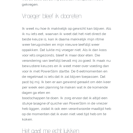
gekregen.
Vroeger bleef ik dooreten
Ik weet nu hoe ik makkelijk op gewicht kan blijven. Als
ik nu iets eet, waarvan ik weet dat het niet direct de
beste keuze is, kan ik daarna makkelijk mijn ritme
weer terugvinden en mijn nieuwe leefstijl weer
oppakken. Dat lukte mij vroeger niet. Als ik dan koos
voor iets ongezonds, bleef ik maar door eten. Die
verandering van leefstijl bevalt mij zo goed. Ik maak nu
bewustere keuzes en ik weet meer over voeding dan
voor ik met PowerSlim startte. De 6 eetmomenten en
de regelmaat is iets dat ik zal blijven toepassen. Dat
past bij mij. Ik ben er aan gewend geraakt om één keer
per week een planning te maken wat ik de komende
dagen ga eten en
boodschappen te doen. Ik zorg ervoor dat ik altijd een
stukje lasagne of quiche van PowerSlim in de vriezer
heb liggen, zodat ik ook een verantwoorde maaltijd heb
op de momenten dat ik even niet veel tijd heb om te
koken.
Het gaat me echt lukken