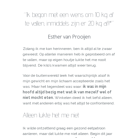
“Ik begon met een wens om 10 kg af
te vallen, inmiddels zijn er 20 kg af!*”
Esther van Prooijen
Zolang ik me kan herinneren, ben ik altijd al te zwaar
geweest. Op allerlei manieren heb ik geprobeerd om af
te vallen, maar op eigen houtje lukte het me nooit
blijvend. De kilo’s kwamen altijd weer terug.
Voor de buitenwereld leek het waarschijnlijk alsof ik
mijn gewicht en mijn lichaam accepteerde zoals het
was. Maar het tegendeel was waar:
ik was in mijn
hoofd altijd bezig met wat ik van mezelf wel of
niet mocht eten.
Winkelen deed ik het liefst alleen,
want met anderen erbij was het altijd te confronterend.
Alleen lukte het me niet
Ik wilde ontzettend graag een gezond eetpatroon
aanleren, maar dat lukte me niet alleen. Begin dit jaar