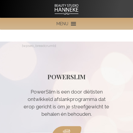
MENU
[wpseo_breadcrumb]
POWERSLIM
PowerSlim is een door diëtisten
ontwikkeld afslankprogramma dat
erop gericht is om je streefgewicht te
behalen én behouden.