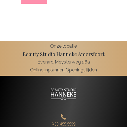
Onze locatie
Beauty Studio Hanneke Amersfoort
Everard Meysterweg 56a
Online inplannen
Openingstijden
033 455 5599