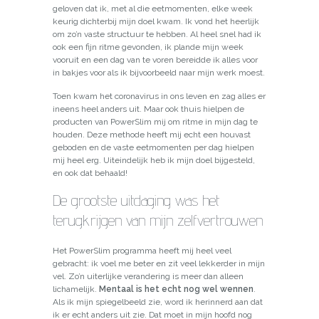
geloven dat ik, met al die eetmomenten, elke week
keurig dichterbij mijn doel kwam. Ik vond het heerlijk
om zo’n vaste structuur te hebben. Al heel snel had ik
ook een fijn ritme gevonden, ik plande mijn week
vooruit en een dag van te voren bereidde ik alles voor
in bakjes voor als ik bijvoorbeeld naar mijn werk moest.
Toen kwam het coronavirus in ons leven en zag alles er
ineens heel anders uit. Maar ook thuis hielpen de
producten van PowerSlim mij om ritme in mijn dag te
houden. Deze methode heeft mij echt een houvast
geboden en de vaste eetmomenten per dag hielpen
mij heel erg. Uiteindelijk heb ik mijn doel bijgesteld,
en ook dat behaald!
De grootste uitdaging was het
terugkrijgen van mijn zelfvertrouwen
Het PowerSlim programma heeft mij heel veel
gebracht: ik voel me beter en zit veel lekkerder in mijn
vel. Zo’n uiterlijke verandering is meer dan alleen
lichamelijk.
Mentaal is het echt nog wel wennen
.
Als ik mijn spiegelbeeld zie, word ik herinnerd aan dat
ik er echt anders uit zie. Dat moet in mijn hoofd nog