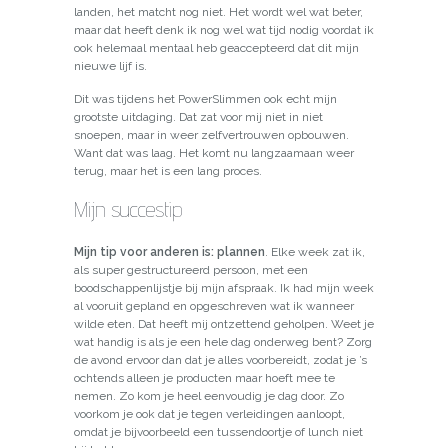
landen, het matcht nog niet. Het wordt wel wat beter,
maar dat heeft denk ik nog wel wat tijd nodig voordat ik
ook helemaal mentaal heb geaccepteerd dat dit mijn
nieuwe lijf is.
Dit was tijdens het PowerSlimmen ook echt mijn
grootste uitdaging. Dat zat voor mij niet in niet
snoepen, maar in weer zelfvertrouwen opbouwen.
Want dat was laag. Het komt nu langzaamaan weer
terug, maar het is een lang proces.
Mijn succestip
Mijn tip voor anderen is: plannen
. Elke week zat ik,
als super gestructureerd persoon, met een
boodschappenlijstje bij mijn afspraak. Ik had mijn week
al vooruit gepland en opgeschreven wat ik wanneer
wilde eten. Dat heeft mij ontzettend geholpen. Weet je
wat handig is als je een hele dag onderweg bent? Zorg
de avond ervoor dan dat je alles voorbereidt, zodat je ’s
ochtends alleen je producten maar hoeft mee te
nemen. Zo kom je heel eenvoudig je dag door. Zo
voorkom je ook dat je tegen verleidingen aanloopt,
omdat je bijvoorbeeld een tussendoortje of lunch niet