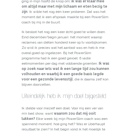
ging in mijn hoofd de knop om
: ik was er klaar mee
om altijd maar met mijn lichaam en eten bezig te
zijn
. Ik wilde het nog één keer proberen. Dat was het
moment dat ik een afspraak maakte bij een PowerSlim
coach bij mij in de buurt.
Ik besloot het nog een keer écht goed te willen doen.
Eind december/begin januari: hét moment waarop
reclames van diëten honderd keer op tv voorbijkomen.
Zo wist ik precies wat het aanbod was en heb ik me
overal goed op ingelezen. Bij het PowerSlim
programma had ik een goed gevoel: 6 vaste
eetmomenten per dag met voldoende groenten.
Ik was
op zoek naar iets wat ik een lange tijd zou kunnen
volhouden en waarbij ik een goede basis legde
voor een gezonde levensstijl
, die ik daarna zelf kon
blijven doorzetten.
Uiteindelijk heb ik mijn doel bijgesteld
Ik stelde voor mezelf een doel. Voor mij een ver van
m’n bed show, want
waarom zou dat mij ooit
lukken?
Elke week bij mijn PowerSlim coach was een
spannend moment: hoe ging het? Was er überhaupt
resultaat te zien? In het begin vond ik het moeilijk te