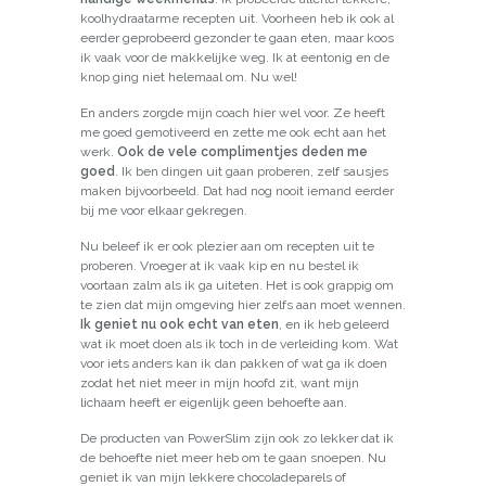
koolhydraatarme recepten uit. Voorheen heb ik ook al
eerder geprobeerd gezonder te gaan eten, maar koos
ik vaak voor de makkelijke weg. Ik at eentonig en de
knop ging niet helemaal om. Nu wel!
En anders zorgde mijn coach hier wel voor. Ze heeft
me goed gemotiveerd en zette me ook echt aan het
werk.
Ook de vele complimentjes deden me
goed
. Ik ben dingen uit gaan proberen, zelf sausjes
maken bijvoorbeeld. Dat had nog nooit iemand eerder
bij me voor elkaar gekregen.
Nu beleef ik er ook plezier aan om recepten uit te
proberen. Vroeger at ik vaak kip en nu bestel ik
voortaan zalm als ik ga uiteten. Het is ook grappig om
te zien dat mijn omgeving hier zelfs aan moet wennen.
Ik geniet nu ook echt van eten
, en ik heb geleerd
wat ik moet doen als ik toch in de verleiding kom. Wat
voor iets anders kan ik dan pakken of wat ga ik doen
zodat het niet meer in mijn hoofd zit, want mijn
lichaam heeft er eigenlijk geen behoefte aan.
De producten van PowerSlim zijn ook zo lekker dat ik
de behoefte niet meer heb om te gaan snoepen. Nu
geniet ik van mijn lekkere chocoladeparels of