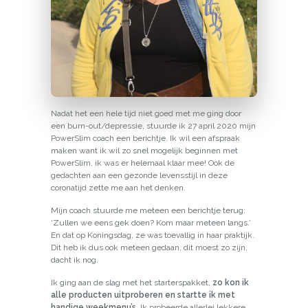
Nadat het een hele tijd niet goed met me ging door
een burn-out/depressie, stuurde ik 27 april 2020 mijn
PowerSlim coach een berichtje. Ik wil een afspraak
maken want ik wil zo snel mogelijk beginnen met
PowerSlim, ik was er helemaal klaar mee! Ook de
gedachten aan een gezonde levensstijl in deze
coronatijd zette me aan het denken.
Mijn coach stuurde me meteen een berichtje terug:
‘Zullen we eens gek doen? Kom maar meteen langs.’
En dat op Koningsdag, ze was toevallig in haar praktijk.
Dit heb ik dus ook meteen gedaan, dit moest zo zijn,
dacht ik nog.
Ik ging aan de slag met het starterspakket,
zo kon ik
alle producten uitproberen en startte ik met
handige weekmenu’s
. Ik probeerde allerlei lekkere,