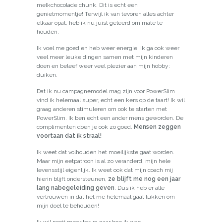
melkchocolade chunk. Dit is echt een
genietmomentje! Terwijl ik van tevoren alles achter
elkaar opat, heb ik nu juist geleerd om mate te
houden.
Ik voel me goed en heb weer energie. Ik ga ook weer
veel meer leuke dingen samen met mijn kinderen
doen en beleef weer veel plezier aan mijn hobby:
duiken.
Dat ik nu campagnemodel mag zijn voor PowerSlim
vind ik helemaal super, echt een kers op de taart! Ik wil
graag anderen stimuleren om ook te starten met
PowerSlim. Ik ben echt een ander mens geworden. De
complimenten doen je ook zo goed.
Mensen zeggen
voortaan dat ik straal!
Ik weet dat volhouden het moeilijkste gaat worden.
Maar mijn eetpatroon is al zo veranderd, mijn hele
levensstijl eigenlijk. Ik weet ook dat mijn coach mij
hierin blijft ondersteunen,
ze blijft me nog een jaar
lang nabegeleiding geven
. Dus ik heb er alle
vertrouwen in dat het me helemaal gaat lukken om
mijn doel te behouden!
Ik wil nooit meer terug naar hoe ik was.