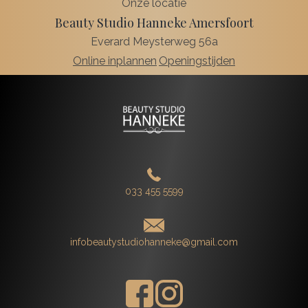
Onze locatie
Beauty Studio Hanneke Amersfoort
Everard Meysterweg 56a
Online inplannen
Openingstijden
033 455 5599
infobeautystudiohanneke@gmail.com