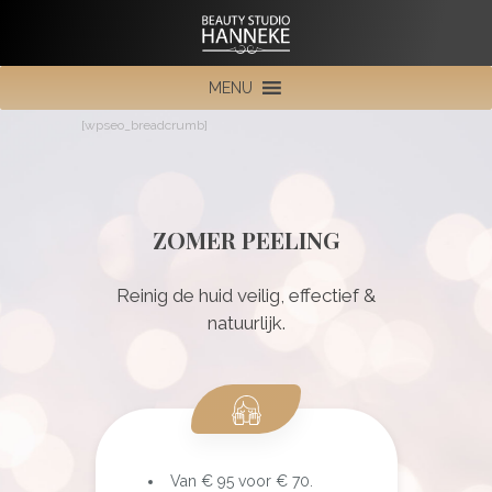
MENU
[wpseo_breadcrumb]
ZOMER PEELING
Reinig de huid veilig, effectief &
natuurlijk.
Van € 95 voor € 70.