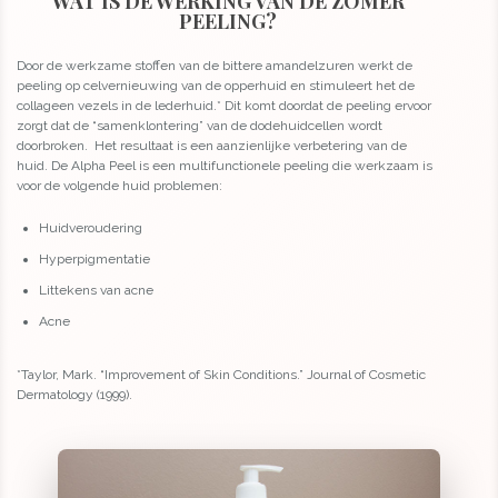
WAT IS DE WERKING VAN DE ZOMER
PEELING?
Door de werkzame stoffen van de bittere amandelzuren werkt de
peeling op celvernieuwing van de opperhuid en stimuleert het de
collageen vezels in de lederhuid.* Dit komt doordat de peeling ervoor
zorgt dat de “samenklontering” van de dodehuidcellen wordt
doorbroken. Het resultaat is een aanzienlijke verbetering van de
huid. De Alpha Peel is een multifunctionele peeling die werkzaam is
voor de volgende huid problemen:
Huidveroudering
Hyperpigmentatie
Littekens van acne
Acne
*Taylor, Mark. “Improvement of Skin Conditions.” Journal of Cosmetic
Dermatology (1999).