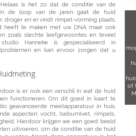
Helaas is het zo dat de conditie van de
s. In de loop van de jaren gaat de huid
, droger en er vindt rimpel-vorming plaats.
id heeft te maken met uw DNA maar ook
en zoals slechte leefgewoontes en teveel
studio Hanneke is gespecialiseerd in
mog
dproblemen en kan ervoor zorgen dat u
h
Huidmeting
hui
of 
erdoor is er ook een verschil in wat de huid
M
n functioneren. Om dit goed in kaart te
io geavanceerde meetapparatuur in huis.
de aspecten: vocht, (sebum)vet, rimpels,
ligheid. Hierdoor krijgen we een goed beeld
en uitvoeren, om de conditie van de huid