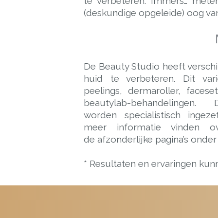
te verbeteren. Immers… meten
(deskundige opgeleide) oog van 
De Beauty Studio heeft versch
huid te verbeteren. Dit vari
peelings, dermaroller, facese
beautylab-behandelingen.
worden specialistisch inge
meer informatie vinden o
de afzonderlijke pagina’s onder
* Resultaten en ervaringen kun