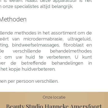
 is weten. Naast deze apparatuur is het
onze specialistes altijd belangrijk.
Methoden
illende methodes in het assortiment om de
eërt van microdermabrasie, ultrageluid,
tting, bindweefselmassages, fibroblast en
 De verschillende behandelmethodes
zet om uw huid te verbeteren. U kunt
ver de betreffende behandelingen in
 het kopje huidverbeteren.
nen per persoon verschillen.
Onze locatie
Beauty Studio Hanneke Amersfoort