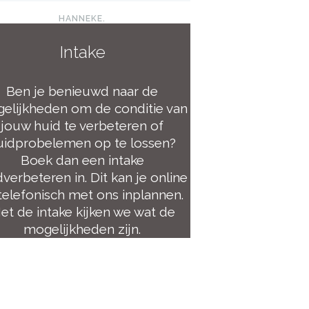
HANNEKE.
Intake
Ben je benieuwd naar de
elijkheden om de conditie van
jouw huid te verbeteren of
uidprobelemen op te lossen?
Boek dan een intake
dverbeteren in. Dit kan je online
telefonisch met ons inplannen.
et de intake kijken we wat de
mogelijkheden zijn.