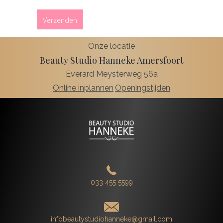
Onze locatie
Beauty Studio Hanneke Amersfoort
Everard Meysterweg 56a
Online inplannen
Openingstijden
033 455 5599
infobeautystudiohanneke@gmail.com