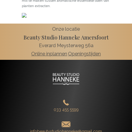
mix te maken tussen aromatische essentiële oliën van
planten extracten.
Onze locatie
Beauty Studio Hanneke Amersfoort
Everard Meysterweg 56a
Online inplannen
Openingstijden
033 455 5599
infobeautystudiohanneke@gmail.com