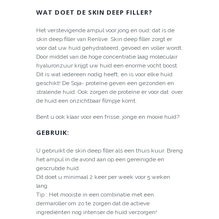
WAT DOET DE SKIN DEEP FILLER?
Het verstevigende ampul voor jong en oud; dat is de
skin deep filler van Renlive. Skin deep filler zorgt er
voor dat uw huid gehydrateerd, gevoed en voller wordt.
Door middel van de hoge concentratie laag moleculair
hyaluronzuur krijgt uw huid een enorme vocht boost.
Dit is wat iedereen nodig heeft, en is voor elke huid
geschikt! De Soja- proteïne geven een gezonden en
stralende huid. Ook zorgen de proteïne er voor dat over
de huid een onzichtbaar filmpje komt.
Bent u ook klaar voor een frisse, jonge en mooie huid?
GEBRUIK:
U gebruikt de skin deep filler als een thuis kuur. Breng
het ampul in de avond aan op een gereinigde en
gescrubde huid.
Dit doet u minimaal 2 keer per week voor 5 weken
lang.
Tip : Het mooiste in een combinatie met een
dermaroller om zo te zorgen dat de actieve
ingrediënten nog intenser de huid verzorgen!