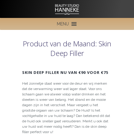
MENU
Product van de Maand: Skin
Deep Filler
SKIN DEEP FILLER NU VAN €90 VOOR €75
Het zonnetje staat weer voor de deur en wij merken
dat de verwarming weer wat lager staat. Voor ons
lichaam gaan we alweer volop water drinken en het
dieeten is weer van belang. Het strand en de mooie
dagen zijn in het verschiet. Maar vergeet u het
grootste orgaan van uw lichaam? De Huid! Is het
vochtgehalte in uw huid te laag? Dan betekend dit dat
de huid ook sneller gaat verouderen. Merkt u ook dat
uw huid wat meer nodig heeft? Dan is de skin deep
filler perfect voor u!