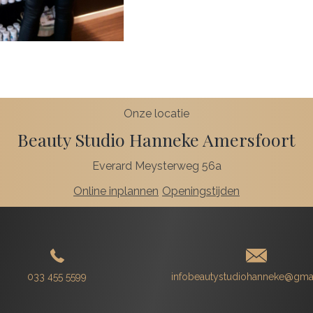
Onze locatie
Beauty Studio Hanneke Amersfoort
Everard Meysterweg 56a
Online inplannen
Openingstijden
033 455 5599
infobeautystudiohanneke@gma