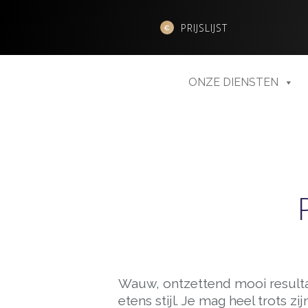
PRIJSLIJST
ONZE DIENSTEN
Wauw, ontzettend mooi resultaat
etens stijl. Je mag heel trots zij