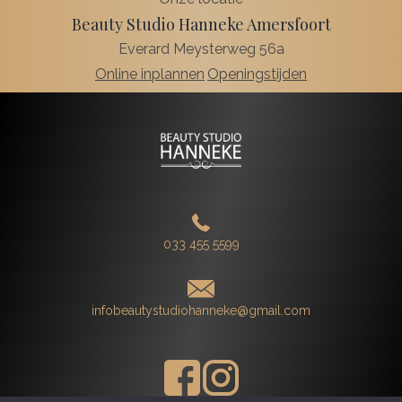
Beauty Studio Hanneke Amersfoort
Everard Meysterweg 56a
Online inplannen
Openingstijden
033 455 5599
infobeautystudiohanneke@gmail.com