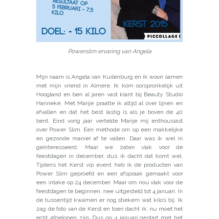
Powerslim ervaring van Angela
Mijn naam is Angela van Kuilenburg en ik woon samen
met mijn vriend in Almere. Ik kom oorspronkelijk uit
Hoogland en ben al jaren vast klant bij Beauty Studio
Hanneke. Met Marije praatte ik altijd al over lijnen en
afvallen en dat het best lastig is als je boven de 40
bent. Eind vorig jaar vertelde Marije mij enthousiast
over Power Slim. Een methode om op een makkelijke
en gezonde manier af te vallen. Daar was ik wel in
geïnteresseerd. Maar we zaten vlak voor de
feestdagen in december, dus ik dacht dat komt wel.
Tijdens het Kerst vip event heb ik de producten van
Power Slim geproefd en een afspraak gemaakt voor
een intake op 24 december. Maar om nou vlak voor de
feestdagen te beginnen, nee uitgesteld tot 4 januari. In
de tussentijd kwamen er nog stiekem wat kilo’s bij. Ik
zag de foto van de Kerst en toen dacht ik, nu moet het
echt afgelopen zijn. Dus op 4 januari gestart met het