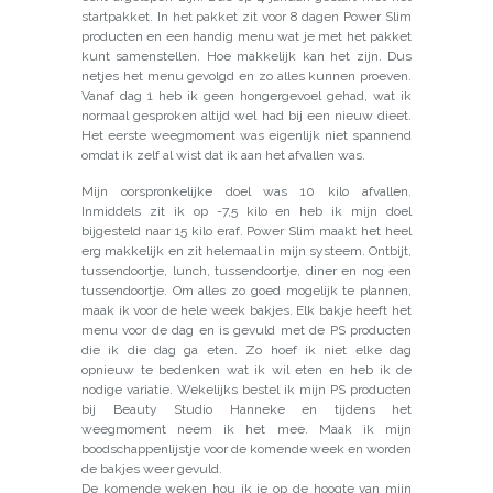
startpakket. In het pakket zit voor 8 dagen Power Slim
producten en een handig menu wat je met het pakket
kunt samenstellen. Hoe makkelijk kan het zijn. Dus
netjes het menu gevolgd en zo alles kunnen proeven.
Vanaf dag 1 heb ik geen hongergevoel gehad, wat ik
normaal gesproken altijd wel had bij een nieuw dieet.
Het eerste weegmoment was eigenlijk niet spannend
omdat ik zelf al wist dat ik aan het afvallen was.
Mijn oorspronkelijke doel was 10 kilo afvallen.
Inmiddels zit ik op -7,5 kilo en heb ik mijn doel
bijgesteld naar 15 kilo eraf. Power Slim maakt het heel
erg makkelijk en zit helemaal in mijn systeem. Ontbijt,
tussendoortje, lunch, tussendoortje, diner en nog een
tussendoortje. Om alles zo goed mogelijk te plannen,
maak ik voor de hele week bakjes. Elk bakje heeft het
menu voor de dag en is gevuld met de PS producten
die ik die dag ga eten. Zo hoef ik niet elke dag
opnieuw te bedenken wat ik wil eten en heb ik de
nodige variatie. Wekelijks bestel ik mijn PS producten
bij Beauty Studio Hanneke en tijdens het
weegmoment neem ik het mee. Maak ik mijn
boodschappenlijstje voor de komende week en worden
de bakjes weer gevuld.
De komende weken hou ik je op de hoogte van mijn