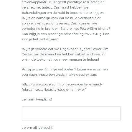
afslankapparatuur. Dit geeft prachtige resultaten en
versnelt het traject. Daarnaast hebben we
behandelingen om de huid in topconditie te krijgen.
Wij zien namelijk vaak dat de huid verslapt als er
sprake is van gewichtsverlies. Daar kunnen we
verbetering in brengen! Start je met PowerSlim bij ons?
Dan krijg je een prachtige behandeling t.w.v. €105. Dan
kun je het zelf ervaren.
Wij zijn vereerd dat we uitgekozen zijn tot PowerSlim
Center van de maand en hebben ontzettend veel zin
om in de toekomst nog meer mensen te helpen!
Wil jij je weer fijn in je vel voelen? Laten we er samen
voor gaan. Vraag een gratis intake gesprek aan.
http://www.powerslim.nl/nieuws/center-maand-
februari-2017-beauty-studio-hanneke/
Je naam (verplicht)
Je e-mail (verplicht)