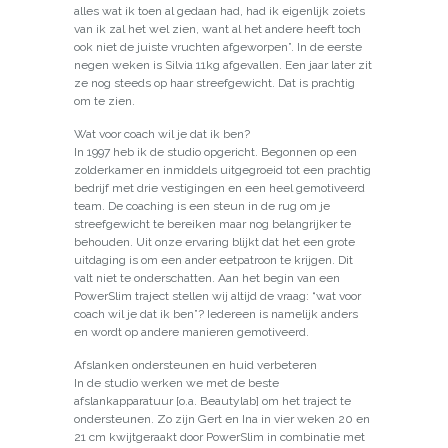
alles wat ik toen al gedaan had, had ik eigenlijk zoiets
van ik zal het wel zien, want al het andere heeft toch
ook niet de juiste vruchten afgeworpen”. In de eerste
negen weken is Silvia 11kg afgevallen. Een jaar later zit
ze nog steeds op haar streefgewicht. Dat is prachtig
om te zien.
Wat voor coach wil je dat ik ben?
In 1997 heb ik de studio opgericht. Begonnen op een
zolderkamer en inmiddels uitgegroeid tot een prachtig
bedrijf met drie vestigingen en een heel gemotiveerd
team. De coaching is een steun in de rug om je
streefgewicht te bereiken maar nog belangrijker te
behouden. Uit onze ervaring blijkt dat het een grote
uitdaging is om een ander eetpatroon te krijgen. Dit
valt niet te onderschatten. Aan het begin van een
PowerSlim traject stellen wij altijd de vraag: “wat voor
coach wil je dat ik ben”? Iedereen is namelijk anders
en wordt op andere manieren gemotiveerd.
Afslanken ondersteunen en huid verbeteren
In de studio werken we met de beste
afslankapparatuur [o.a. Beautylab] om het traject te
ondersteunen. Zo zijn Gert en Ina in vier weken 20 en
21 cm kwijtgeraakt door PowerSlim in combinatie met