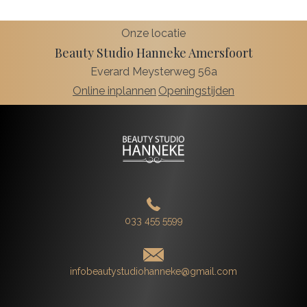
Onze locatie
Beauty Studio Hanneke Amersfoort
Everard Meysterweg 56a
Online inplannen
Openingstijden
033 455 5599
infobeautystudiohanneke@gmail.com