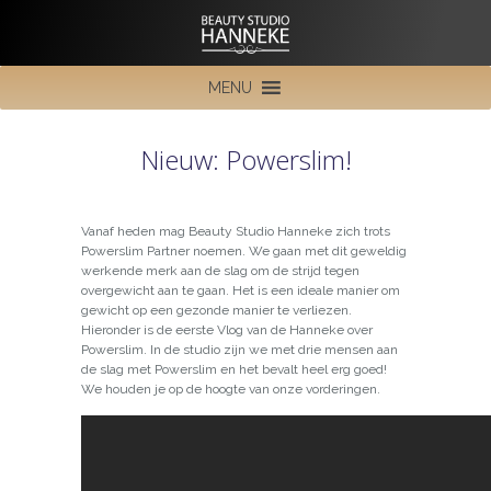
MENU
Nieuw: Powerslim!
Vanaf heden mag Beauty Studio Hanneke zich trots
Powerslim Partner noemen. We gaan met dit geweldig
werkende merk aan de slag om de strijd tegen
overgewicht aan te gaan. Het is een ideale manier om
gewicht op een gezonde manier te verliezen.
Hieronder is de eerste Vlog van de Hanneke over
Powerslim. In de studio zijn we met drie mensen aan
de slag met Powerslim en het bevalt heel erg goed!
We houden je op de hoogte van onze vorderingen.