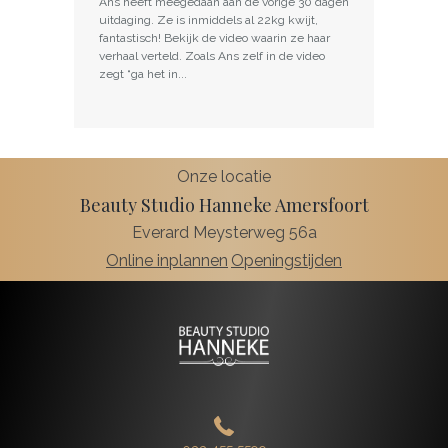
Ans heeft meegedaan aan de vorige 30 dagen
uitdaging. Ze is inmiddels al 22kg kwijt,
fantastisch! Bekijk de video waarin ze haar
verhaal verteld. Zoals Ans zelf in de video
zegt “ga het in...
Onze locatie
Beauty Studio Hanneke Amersfoort
Everard Meysterweg 56a
Online inplannen
Openingstijden