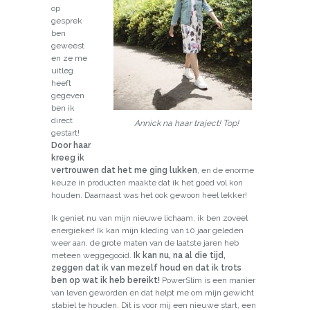
op
gesprek
ben
geweest
en ze me
uitleg
heeft
gegeven
ben ik
direct
Annick na haar traject! Top!
gestart!
Door haar
kreeg ik
vertrouwen dat het me ging lukken
, en de enorme
keuze in producten maakte dat ik het goed vol kon
houden. Daarnaast was het ook gewoon heel lekker!
Ik geniet nu van mijn nieuwe lichaam, ik ben zoveel
energieker! Ik kan mijn kleding van 10 jaar geleden
weer aan, de grote maten van de laatste jaren heb
meteen weggegooid.
Ik kan nu, na al die tijd,
zeggen dat ik van mezelf houd en dat ik trots
ben op wat ik heb bereikt!
PowerSlim is een manier
van leven geworden en dat helpt me om mijn gewicht
stabiel te houden. Dit is voor mij een nieuwe start, een