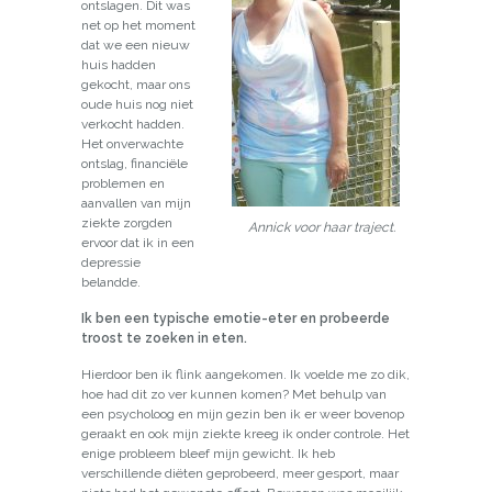
ontslagen. Dit was
net op het moment
dat we een nieuw
huis hadden
gekocht, maar ons
oude huis nog niet
verkocht hadden.
Het onverwachte
ontslag, financiële
problemen en
aanvallen van mijn
ziekte zorgden
Annick voor haar traject.
ervoor dat ik in een
depressie
belandde.
Ik ben een typische emotie-eter en probeerde
troost te zoeken in eten.
Hierdoor ben ik flink aangekomen. Ik voelde me zo dik,
hoe had dit zo ver kunnen komen? Met behulp van
een psycholoog en mijn gezin ben ik er weer bovenop
geraakt en ook mijn ziekte kreeg ik onder controle. Het
enige probleem bleef mijn gewicht. Ik heb
verschillende diëten geprobeerd, meer gesport, maar