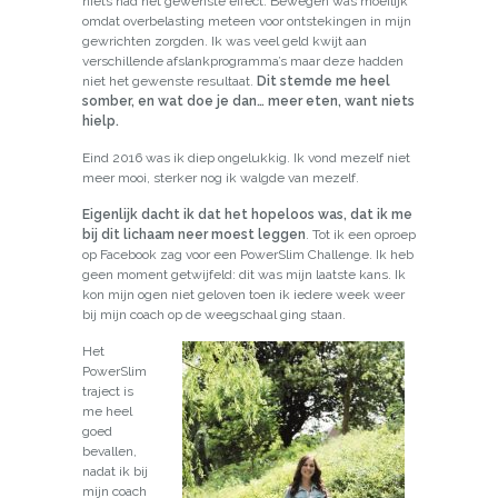
niets had het gewenste effect. Bewegen was moeilijk
omdat overbelasting meteen voor ontstekingen in mijn
gewrichten zorgden. Ik was veel geld kwijt aan
verschillende afslankprogramma’s maar deze hadden
niet het gewenste resultaat.
Dit stemde me heel
somber, en wat doe je dan… meer eten, want niets
hielp.
Eind 2016 was ik diep ongelukkig. Ik vond mezelf niet
meer mooi, sterker nog ik walgde van mezelf.
Eigenlijk dacht ik dat het hopeloos was, dat ik me
bij dit lichaam neer moest leggen
. Tot ik een oproep
op Facebook zag voor een PowerSlim Challenge. Ik heb
geen moment getwijfeld: dit was mijn laatste kans. Ik
kon mijn ogen niet geloven toen ik iedere week weer
bij mijn coach op de weegschaal ging staan.
Het
PowerSlim
traject is
me heel
goed
bevallen,
nadat ik bij
mijn coach